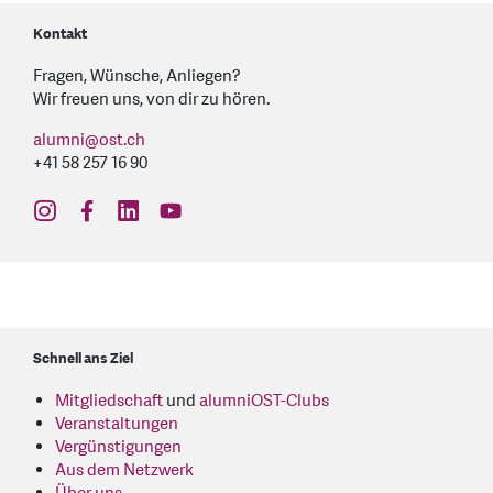
Kontakt
Fragen, Wünsche, Anliegen?
Wir freuen uns, von dir zu hören.
alumni
@
ost.ch
+41 58 257 16 90
find us on: instagram
find us on: facebook
find us on: linkedin
find us on: youtube
Schnell ans Ziel
Mitgliedschaft
und
alumniOST-Clubs
Veranstaltungen
Vergünstigungen
Aus dem Netzwerk