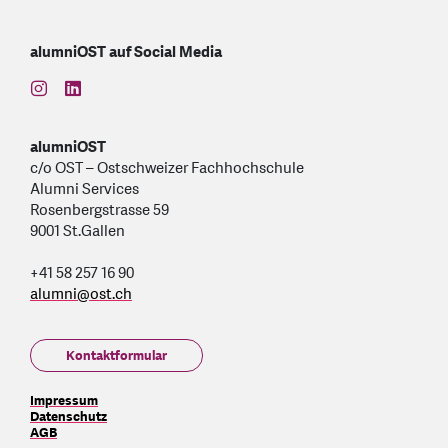
alumniOST auf Social Media
find us on: instagram
find us on: linkedin
alumniOST
c/o OST – Ostschweizer Fachhochschule
Alumni Services
Rosenbergstrasse 59
9001 St.Gallen
+41 58 257 16 90
alumni
@
ost.ch
Kontaktformular
Impressum
Datenschutz
AGB