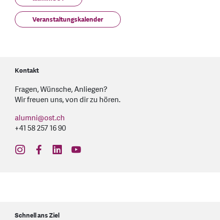
Veranstaltungskalender
Kontakt
Fragen, Wünsche, Anliegen?
Wir freuen uns, von dir zu hören.
alumni
@
ost.ch
+41 58 257 16 90
find us on: instagram
find us on: facebook
find us on: linkedin
find us on: youtube
Schnell ans Ziel