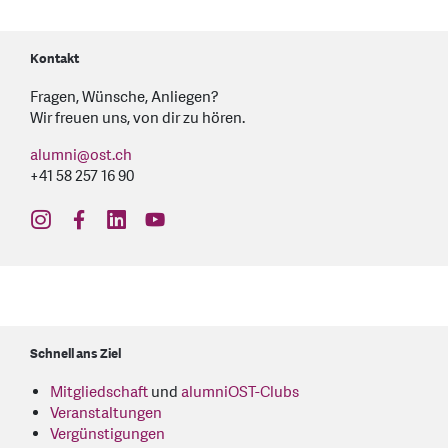
Kontakt
Fragen, Wünsche, Anliegen?
Wir freuen uns, von dir zu hören.
alumni
@
ost.ch
+41 58 257 16 90
find us on: instagram
find us on: facebook
find us on: linkedin
find us on: youtube
Schnell ans Ziel
Mitgliedschaft
und
alumniOST-Clubs
Veranstaltungen
Vergünstigungen