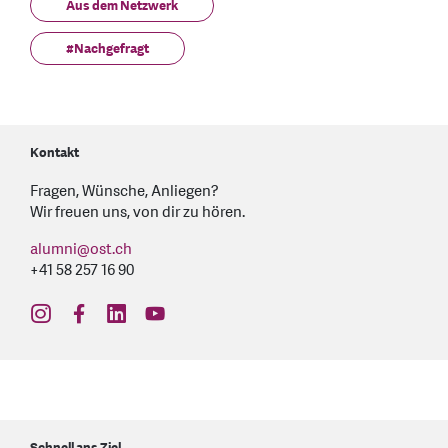
Aus dem Netzwerk
#Nachgefragt
Kontakt
Fragen, Wünsche, Anliegen?
Wir freuen uns, von dir zu hören.
alumni
@
ost.ch
+41 58 257 16 90
find us on: instagram
find us on: facebook
find us on: linkedin
find us on: youtube
Schnell ans Ziel