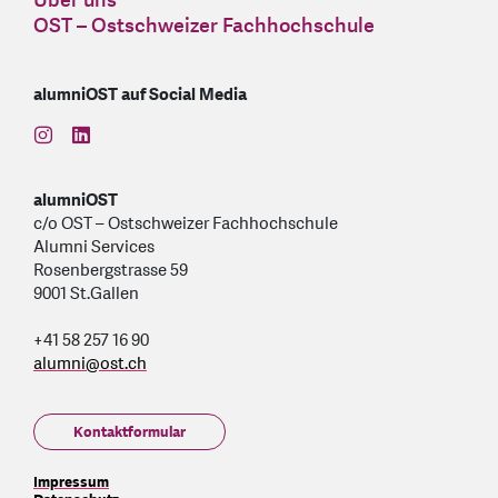
Über uns
OST – Ostschweizer Fachhochschule
alumniOST auf Social Media
find us on: instagram
find us on: linkedin
alumniOST
c/o OST – Ostschweizer Fachhochschule
Alumni Services
Rosenbergstrasse 59
9001 St.Gallen
+41 58 257 16 90
alumni
@
ost.ch
Kontaktformular
Impressum