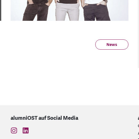
News
alumniOST auf Social Media
find us on: instagram
find us on: linkedin