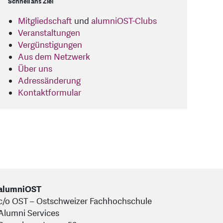
Schnell ans Ziel
Mitgliedschaft
und
alumniOST-Clubs
Veranstaltungen
Vergünstigungen
Aus dem Netzwerk
Über uns
Adressänderung
Kontaktformular
alumniOST
c/o OST – Ostschweizer Fachhochschule
Alumni Services