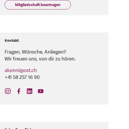
Mitgliedschaft beantragen
Kontakt
Fragen, Wünsche, Anliegen?
Wir freuen uns, von dir zu hören.
alumni
@
ost.ch
+41 58 257 16 90
find us on: instagram
find us on: facebook
find us on: linkedin
find us on: youtube