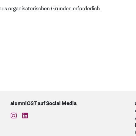
aus organisatorischen Gründen erforderlich.
alumniOST auf Social Media
find us on: instagram
find us on: linkedin