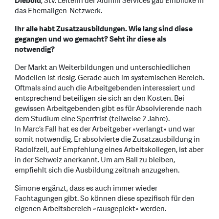
Diebold
, Stv. Leiterin der Alumni Services gab Einblicke in
das Ehemaligen-Netzwerk.
Ihr alle habt Zusatzausbildungen. Wie lang sind diese
gegangen und wo gemacht? Seht ihr diese als
notwendig?
Der Markt an Weiterbildungen und unterschiedlichen
Modellen ist riesig. Gerade auch im systemischen Bereich.
Oftmals sind auch die Arbeitgebenden interessiert und
entsprechend beteiligen sie sich an den Kosten. Bei
gewissen Arbeitgebenden gibt es für Absolvierende nach
dem Studium eine Sperrfrist (teilweise 2 Jahre).
In Marc’s Fall hat es der Arbeitgeber «verlangt» und war
somit notwendig. Er absolvierte die Zusatzausbildung in
Radolfzell, auf Empfehlung eines Arbeitskollegen, ist aber
in der Schweiz anerkannt. Um am Ball zu bleiben,
empfiehlt sich die Ausbildung zeitnah anzugehen.
Simone ergänzt, dass es auch immer wieder
Fachtagungen gibt. So können diese spezifisch für den
eigenen Arbeitsbereich «rausgepickt» werden.