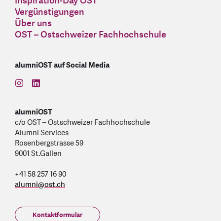
Inspiration-Day OST
Vergünstigungen
Über uns
OST – Ostschweizer Fachhochschule
alumniOST auf Social Media
find us on: instagram
find us on: linkedin
alumniOST
c/o OST – Ostschweizer Fachhochschule
Alumni Services
Rosenbergstrasse 59
9001 St.Gallen
+41 58 257 16 90
alumni
@
ost.ch
Kontaktformular