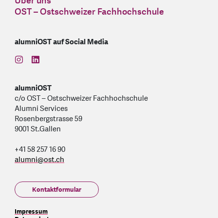
Über uns
OST – Ostschweizer Fachhochschule
alumniOST auf Social Media
find us on: instagram
find us on: linkedin
alumniOST
c/o OST – Ostschweizer Fachhochschule
Alumni Services
Rosenbergstrasse 59
9001 St.Gallen
+41 58 257 16 90
alumni
@
ost.ch
Kontaktformular
Impressum