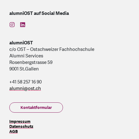
alumniOST auf Social Media
find us on: instagram
find us on: linkedin
alumniOST
c/o OST – Ostschweizer Fachhochschule
Alumni Services
Rosenbergstrasse 59
9001 St.Gallen
+41 58 257 16 90
alumni
@
ost.ch
Kontaktformular
Impressum
Datenschutz
AGB